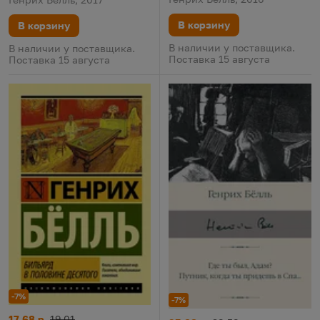
В корзину
В корзину
В наличии у поставщика.
В наличии у поставщика.
Поставка 15 августа
Поставка 15 августа
-7%
-7%
Бильярд в половине десятого
Цена:
Старая цена:
17,68 р.
19,01