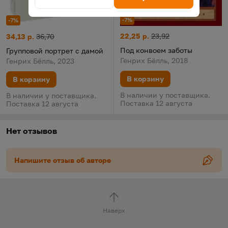
-7%
-7%
Под конвоем заботы
Цена:
Старая цена:
Групповой портрет с дамой
Цена:
Старая цена:
22,25 р.
23,92
34,13 р.
36,70
Под конвоем заботы
Групповой портрет с дамой
Генрих Бёлль, 2018
Генрих Бёлль, 2023
В корзину
В корзину
В наличии у поставщика.
В наличии у поставщика.
Поставка 12 августа
Поставка 12 августа
Нет отзывов
Напишите отзыв об авторе
Наверх