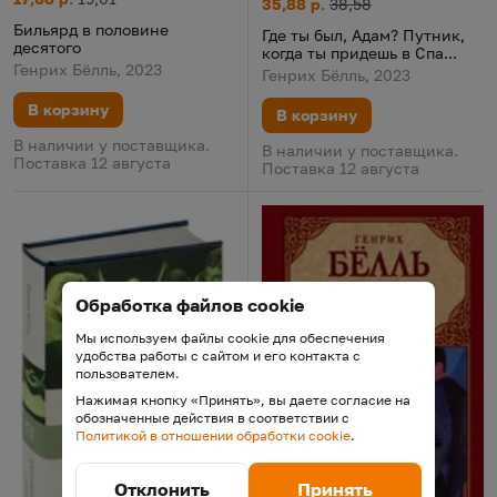
Где ты был, Адам? Путник, ког
Цена:
Старая цена:
35,88 р.
38,58
Бильярд в половине
Где ты был, Адам? Путник,
десятого
когда ты придешь в Спа...
Генрих Бёлль, 2023
Генрих Бёлль, 2023
В корзину
В корзину
В наличии у поставщика.
В наличии у поставщика.
Поставка 12 августа
Поставка 12 августа
Обработка файлов cookie
Мы используем файлы cookie для обеспечения
удобства работы с сайтом и его контакта с
пользователем.
Нажимая кнопку «Принять», вы даете согласие на
обозначенные действия в соответствии с
Политикой в отношении обработки cookie
.
Отклонить
Принять