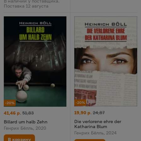
В наличии у поставщика.
Поставка 12 августа
-20%
-20%
Die verlorene ehre der Kathari
Цена:
Старая цена:
Billard um halb Zehn
Цена:
Старая цена:
19,90 р.
24,87
41,46 р.
51,83
Die verlorene ehre der
Billard um halb Zehn
Katharina Blum
Генрих Бёлль, 2020
Генрих Бёлль, 2024
В корзину