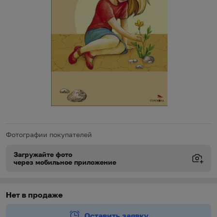
Фотографии покупателей
Загружайте фото
через мобильное приложение
Виды доставки
Виды доставки
https://oz.by/help/assistant.phtml?l=i.order.supply
Нет в продаже
Оставить заявку