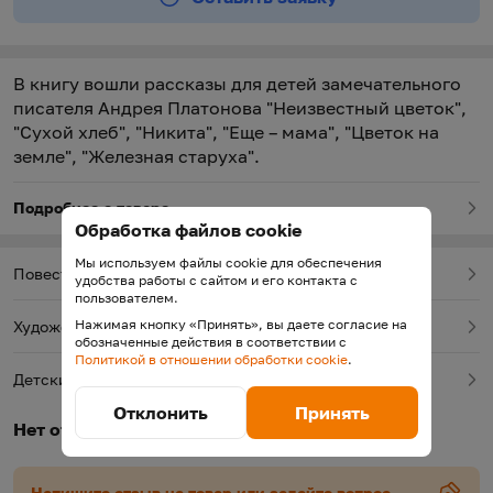
В книгу вошли рассказы для детей замечательного
писателя Андрея Платонова "Неизвестный цветок",
"Сухой хлеб", "Никита", "Еще – мама", "Цветок на
земле", "Железная старуха".
Подробнее о товаре
Обработка файлов cookie
Мы используем файлы cookie для обеспечения
Повести, рассказы
удобства работы с сайтом и его контакта с
пользователем.
Нажимая кнопку «Принять», вы даете согласие на
Художественные книги для детей
обозначенные действия в соответствии с
Политикой в отношении обработки cookie
.
Детские книги
Отклонить
Принять
Нет отзывов
Напишите отзыв на товар или задайте вопрос