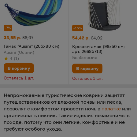
-7%
-15%
Гамак "Ausini" (205х80 см)
Цена:
Старая цена:
33,55 р.
36,07
Кресло-гамак (96х50 см; арт. 
Цена:
Старая цена:
54,42 р.
64,02
Гамак "Ausini" (205х80 см)
Кресло-гамак (96х50 см;
арт. 26685713)
Ausini (Осини)
Белбогемия
4
(
1
)
Рейтинг
из 5
по результату
голосов
В корзину
В корзину
Осталась 1 шт.
Осталась 1 шт.
Непромокаемые туристические коврики защитят
путешественников от влажной почвы или песка,
позволят с комфортом провести ночь в
палатке
или
организовать пикник. Такие изделия незаменимы в
походе, потому что они легкие, комфортные и не
требуют особого ухода.