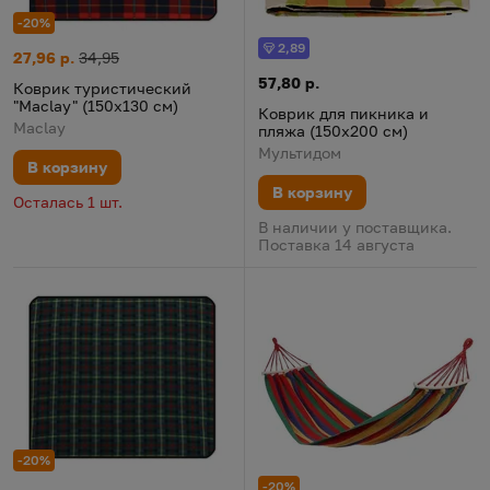
-20%
2,89
Бонус
Коврик туристический "Maclay" (150х130 см)
Цена:
Старая цена:
27,96 р.
34,95
Коврик для пикника и пляжа 
Цена:
57,80 р.
Коврик туристический
"Maclay" (150х130 см)
Коврик для пикника и
Maclay
пляжа (150х200 см)
Мультидом
В корзину
В корзину
Осталась 1 шт.
В наличии у поставщика.
Поставка 14 августа
-20%
-20%