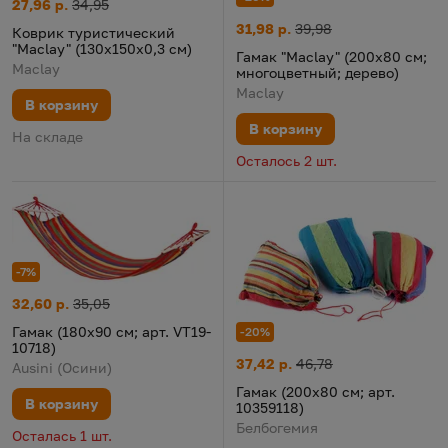
Коврик туристический "Maclay" (130х150х0,3 см)
Цена:
Старая цена:
27,96 р.
34,95
Гамак "Maclay" (200х80 см; м
Цена:
Старая цена:
31,98 р.
39,98
Коврик туристический
"Maclay" (130х150х0,3 см)
Гамак "Maclay" (200х80 см;
Maclay
многоцветный; дерево)
Maclay
В корзину
В корзину
На складе
Осталось 2 шт.
-7%
Гамак (180х90 см; арт. VT19-10718)
Цена:
Старая цена:
32,60 р.
35,05
Гамак (180х90 см; арт. VT19-
-20%
10718)
Гамак (200х80 см; арт. 103591
Цена:
Старая цена:
37,42 р.
46,78
Ausini (Осини)
Гамак (200х80 см; арт.
В корзину
10359118)
Белбогемия
Осталась 1 шт.