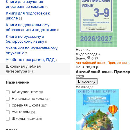
Книги для изучения
иностранных языков
12
Книги для подготовки к
школе
36
Книги по дошкольному
образованию и педагогике
6
Книги по русскому и
белорусскому языку
5
Учебники по музыкальному
Новинка
обучению
7
Лидер продаж
Бонус
0,77
Учебные программы, ПДД
7
Английский язык. Примерное к
Школьная учебная
Цена:
15,31 р.
литература
Английский язык. Пример
546
2026
В корзину
Назначение
На складе
Абитуриентам
38
Начальная школа
143
Средняя школа
387
Учителям
151
Школьникам
438