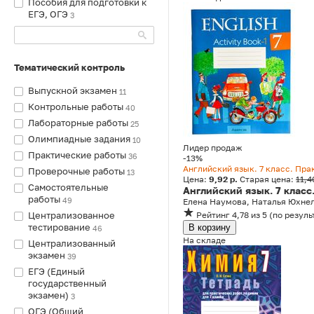
Пособия для подготовки к
ЕГЭ, ОГЭ
3
Тематический контроль
Выпускной экзамен
11
Контрольные работы
40
Лабораторные работы
25
Олимпиадные задания
10
Лидер продаж
Практические работы
36
-13%
Английский язык. 7 класс. Пра
Проверочные работы
13
Цена:
9,92 р.
Старая цена:
11,4
Самостоятельные
Английский язык. 7 класс
работы
49
Елена Наумова, Наталья Юхнел
Централизованное
Рейтинг
4,78
из 5
(
по резуль
тестирование
В корзину
46
На складе
Централизованный
экзамен
39
ЕГЭ (Единый
государственный
экзамен)
3
ОГЭ (Общий