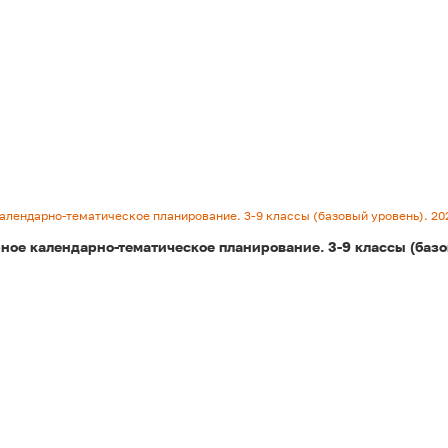
в отношении обработки персональных данных
, а
также подтверждаю, что до дачи согласия
ознакомился с
разъяснением прав и
последствиями дачи согласия/отказа
. *
Подписаться
алендарно-тематическое планирование. 3-9 классы (базовый уровень). 20
ное календарно-тематическое планирование. 3-9 классы (базо