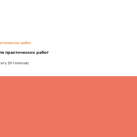
рактических работ
для практических работ
тату
20
голосов
)