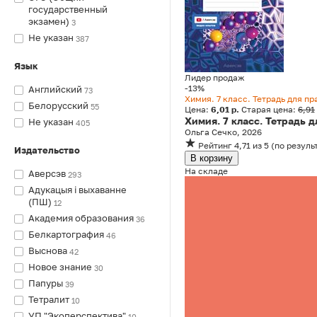
государственный
экзамен)
3
Не указан
387
Язык
Лидер продаж
-13%
Английский
73
Химия. 7 класс. Тетрадь для п
Белорусский
55
Цена:
6,01 р.
Старая цена:
6,91
Химия. 7 класс. Тетрадь 
Не указан
405
Ольга Сечко, 2026
Рейтинг
4,71
из 5
(
по резуль
Издательство
В корзину
На складе
Аверсэв
293
Адукацыя i выхаванне
(ПШ)
12
Академия образования
36
Белкартография
46
Выснова
42
Новое знание
30
Папуры
39
Тетралит
10
УП "Экоперспектива"
10