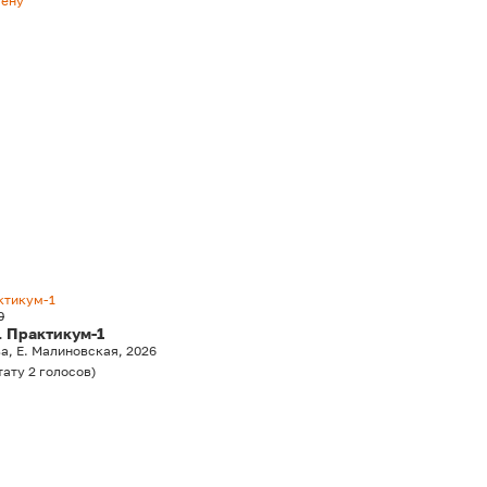
мену
ктикум-1
0
. Практикум-1
а, Е. Малиновская, 2026
тату
2
голосов
)