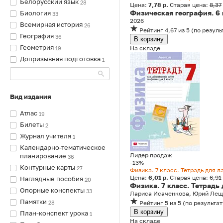
Белорусский язык
28
Цена:
7,78 р.
Старая цена:
8,37
Физическая география. 6
Биология
33
2026
Всемирная история
26
Рейтинг
4,67
из 5
(
по резуль
География
36
В корзину
Геометрия
На складе
19
Допризывная подготовка
1
Вид издания
Атлас
19
Билеты
2
Журнал учителя
1
Календарно-тематическое
Лидер продаж
планирование
36
-13%
Контурные карты
27
Физика. 7 класс. Тетрадь для 
Цена:
6,01 р.
Старая цена:
6,91
Наглядные пособия
20
Физика. 7 класс. Тетрадь
Опорные конспекты
33
Лариса Исаченкова, Юрий Лещи
Памятки
28
Рейтинг
5
из 5
(
по результат
В корзину
План-конспект урока
1
На складе