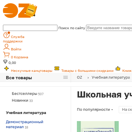
Поиск по сайту
Служба
поддержки
Войти
0
Корзина
0,00
Нескучные канцтовары
Товары с большими скидками
Книж
Все товары
OZ
Учебная литература
Школьная у
Бестселлеры
507
Новинки
33
По популярности
На с
Учебная литература
Демонстрационный
материал
18