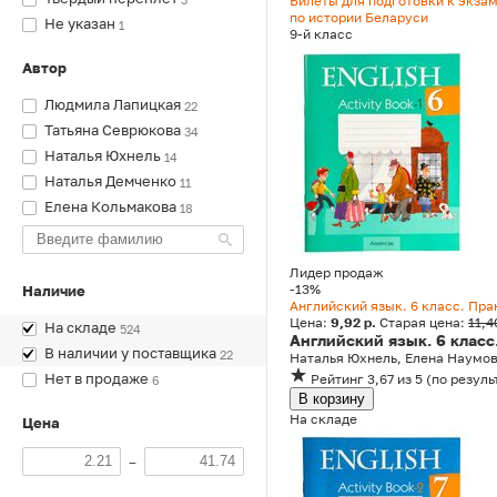
Билеты для подготовки к экза
по истории Беларуси
Не указан
1
9-й класс
Автор
Людмила Лапицкая
22
Татьяна Севрюкова
34
Наталья Юхнель
14
Наталья Демченко
11
Елена Кольмакова
18
Лидер продаж
-13%
Наличие
Английский язык. 6 класс. Пра
Цена:
9,92 р.
Старая цена:
11,4
На складе
524
Английский язык. 6 класс
В наличии у поставщика
22
Наталья Юхнель, Елена Наумов
Нет в продаже
Рейтинг
3,67
из 5
(
по резуль
6
В корзину
На складе
Цена
–