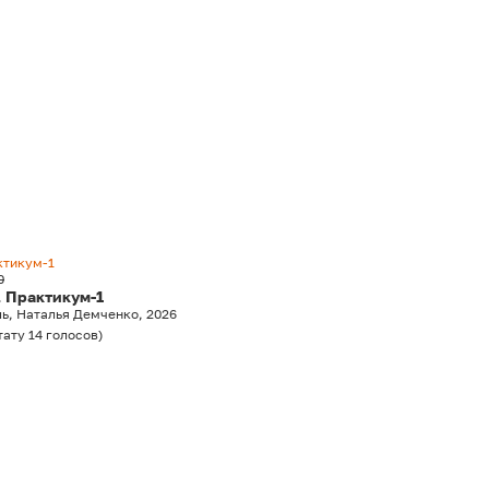
ктикум-1
0
. Практикум-1
ь, Наталья Демченко, 2026
тату
14
голосов
)