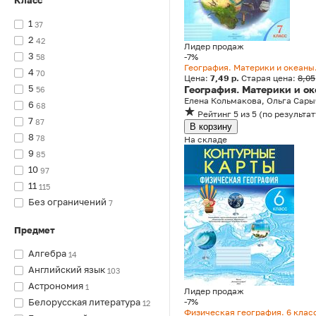
Класс
1
37
2
42
Лидер продаж
3
-7%
58
География. Материки и океаны.
4
70
Цена:
7,49 р.
Старая цена:
8,05
5
География. Материки и ок
56
Елена Кольмакова, Ольга Сары
6
68
Рейтинг
5
из 5
(
по результат
7
87
В корзину
8
78
На складе
9
85
10
97
11
115
Без ограничений
7
Предмет
Алгебра
14
Английский язык
103
Астрономия
1
Лидер продаж
Белорусская литература
-7%
12
Физическая география. 6 клас