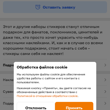
Оставить заявку
Этот и другие наборы стикеров станут отличным
подарком для фанатов, поклонников, ценителей и
даже тех, кто просто хочет украсить что-нибудь
классными наклейками. И, как и в случае со всеми
хорошими подарками, стоит начать с себя –
стикеры сами себя не наклеят!
Подробнее о товаре
Обработка файлов cookie
Мы используем файлы cookie для обеспечения
удобства работы с сайтом и его контакта с
Наклейки
пользователем.
Нажимая кнопку «Принять», вы даете согласие на
Сувениры
обозначенные действия в соответствии с
Политикой в отношении обработки cookie
.
Подарки, сувениры
Отклонить
Принять