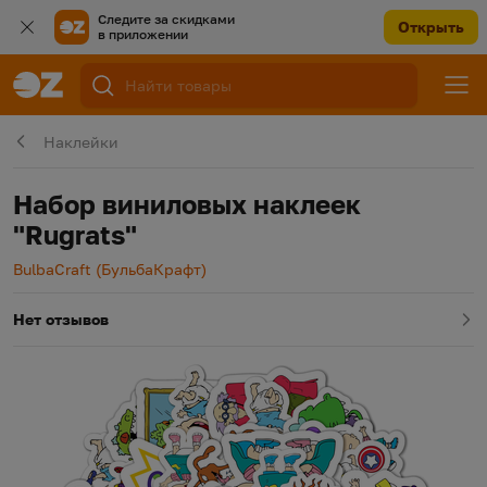
Следите за скидками
Открыть
в приложении
Наклейки
Набор виниловых наклеек
"Rugrats"
Производитель
BulbaCraft (БульбаКрафт)
Нет отзывов