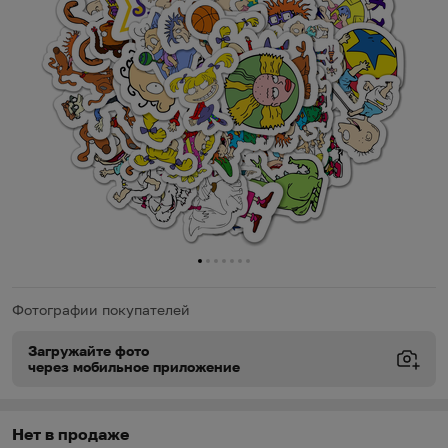
0
1
2
3
4
5
6
Фотографии покупателей
Загружайте фото
через мобильное приложение
Виды доставки
Виды доставки
https://oz.by/help/assistant.phtml?l=i.order.supply
Нет в продаже